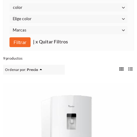
color
Elige color
Marcas
|
x Quitar Filtros
9 productos
Ordenar por:
Precio