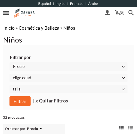
Español
Inglés
Francés
Árabe
|
|
|
0
Inicio
»
Cosmética y Belleza
»
Niños
Niños
Filtrar por
Precio
elige edad
talla
|
x Quitar Filtros
32 productos
Ordenar por:
Precio