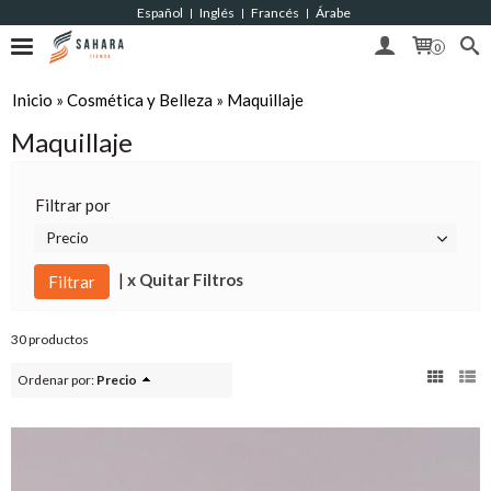
Español
Inglés
Francés
Árabe
|
|
|
0
Inicio
»
Cosmética y Belleza
»
Maquillaje
Maquillaje
Filtrar por
Precio
|
x Quitar Filtros
30 productos
Ordenar por:
Precio