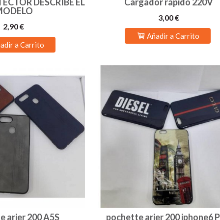
TECTOR DESCRIBE EL
Cargador rápido 220V
MODELO
3,00 €
2,90 €
Añadir a Carrito
adir a Carrito
e arier 200 A5S
pochette arier 200 iphone6 P