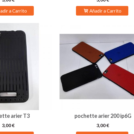
adir a Carrito
Añadir a Carrito
tte arier T3
pochette arier 200 ip6G
3,00 €
3,00 €