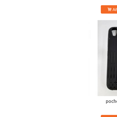
Añ
poche