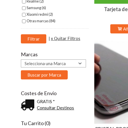
Realme (2)
Samsung (6)
Tarjeta d
Xiaomi redmi (2)
Otras marcas (84)
Añ
|
x Quitar Filtros
Marcas
Costes de Envío
GRATIS *
Consultar Destinos
Tu Carrito (0)