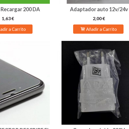
e Recargar 200 DA
Adaptador auto 12v/24v
1,63 €
2,00 €
adir a Carrito
Añadir a Carrito