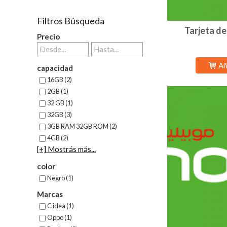
Filtros Búsqueda
Tarjeta d
Precio
Añ
capacidad
16GB (2)
2GB (1)
32 GB (1)
32GB (3)
3GB RAM 32GB ROM (2)
4GB (2)
[+] Mostrás más...
color
Negro (1)
Marcas
C idea (1)
Oppo (1)