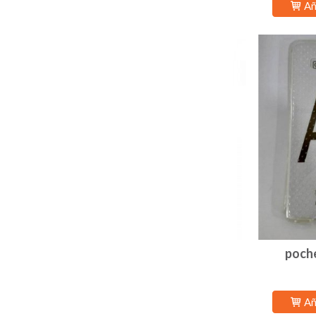
Añ
poche
Añ