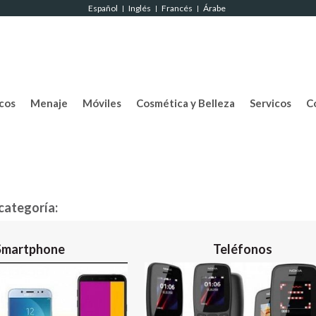
Español
Inglés
Francés
Árabe
|
|
|
cos
Menaje
Móviles
Cosmética y Belleza
Servicos
C
bcategoría:
Smartphone
Teléfonos