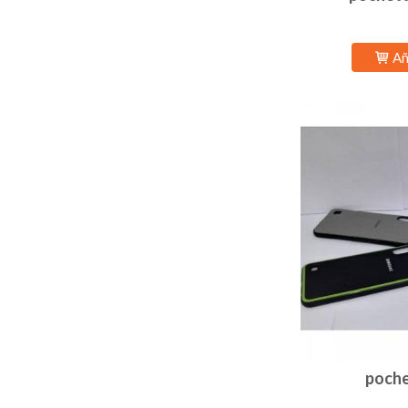
Añ
poche