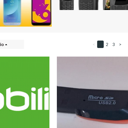
io
<
1
2
3
>