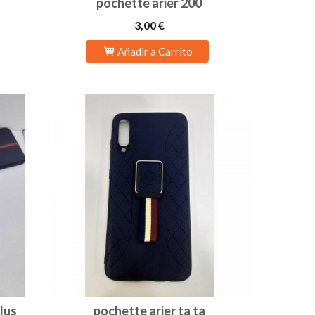
pochette arier 200
3,00 €
Añadir a Carrito
lus
pochette arier ta ta