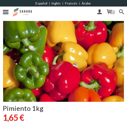
Español
Inglés
Francés
Árabe
|
|
|
0
Pimiento 1kg
1,65 €