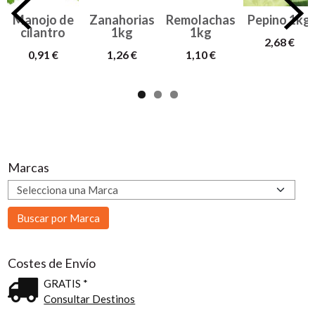
Manojo de
Zanahorias
Remolachas
Pepino 1kg
cilantro
1kg
1kg
2,68 €
0,91 €
1,26 €
1,10 €
Marcas
Costes de Envío
GRATIS *
Consultar Destinos