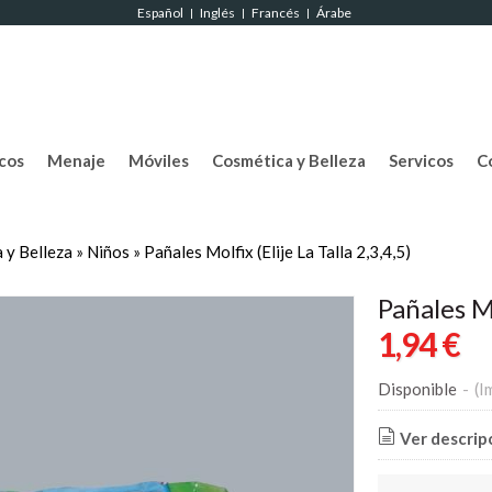
Español
Inglés
Francés
Árabe
|
|
|
cos
Menaje
Móviles
Cosmética y Belleza
Servicos
C
 y Belleza
»
Niños
»
Pañales Molfix (Elije La Talla 2,3,4,5)
Pañales Mo
1,94 €
Disponible
-
(I
Ver descrip