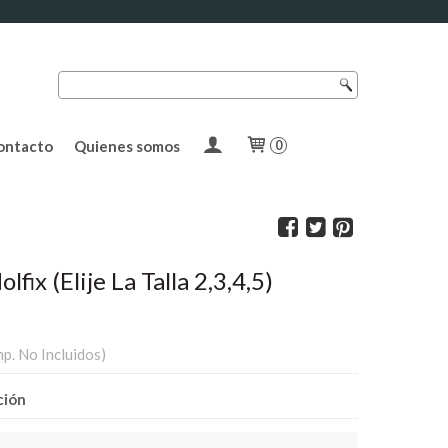
ontacto
Quienes somos
0
lfix (Elije La Talla 2,3,4,5)
mp. No Incluidos)
ción