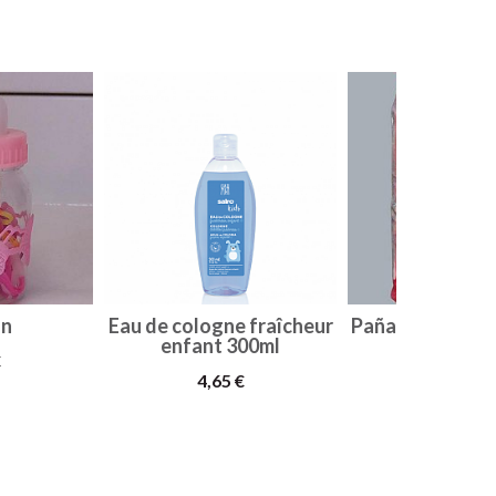
ón
Eau de cologne fraîcheur
Pañales Bebem 11
enfant 300ml
Talla...
€
4,65 €
1,94 €