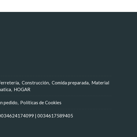
Ferretería
Construcción
Comida preparada
Material
matica
HOGAR
un pedido
Políticas de Cookies
0034624174099
|
0034617589405