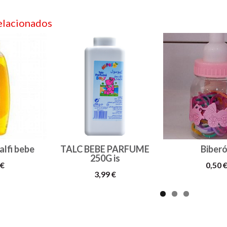
elacionados
lfi bebe
TALC BEBE PARFUME
Biber
250G is
 €
0,50 
3,99 €