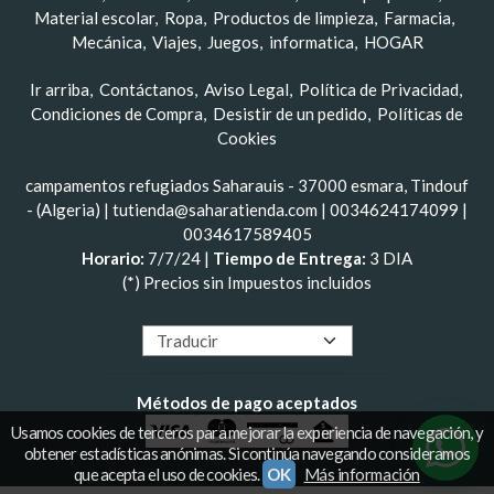
Material escolar
Ropa
Productos de limpieza
Farmacia
Mecánica
Viajes
Juegos
informatica
HOGAR
Ir arriba
Contáctanos
Aviso Legal
Política de Privacidad
Condiciones de Compra
Desistir de un pedido
Políticas de
Cookies
campamentos refugiados Saharauis - 37000 esmara, Tindouf
- (Algeria) | tutienda@saharatienda.com |
0034624174099
|
0034617589405
Horario:
7/7/24 |
Tiempo de Entrega:
3 DIA
(*) Precios sin Impuestos incluidos
Métodos de pago aceptados
Usamos cookies de terceros para mejorar la experiencia de navegación, y
obtener estadísticas anónimas. Si continúa navegando consideramos
que acepta el uso de cookies.
OK
Más información