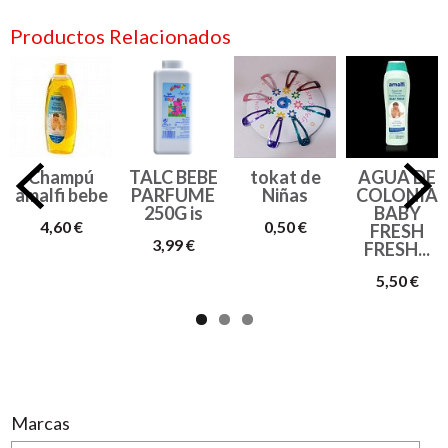
Productos Relacionados
Champú
TALC BEBE
tokat de
AGUA DE
amalfi bebe
PARFUME
Niñas
COLONIA
250G is
BABY
4,60 €
0,50 €
FRESH
3,99 €
FRESH...
5,50 €
Marcas