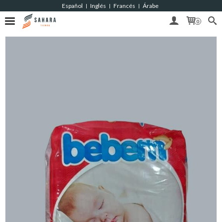
Español
Inglés
Francés
Árabe
|
|
|
0