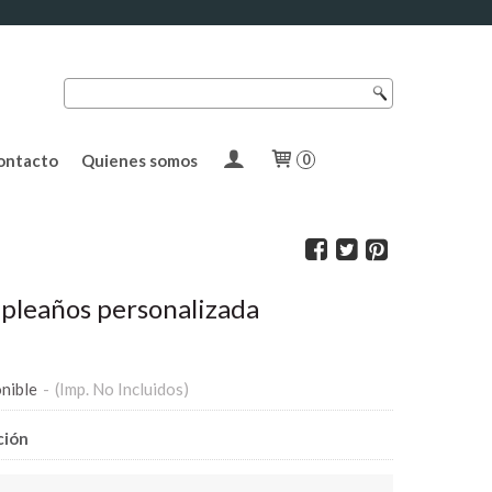
ontacto
Quienes somos
0
pleaños personalizada
nible
-
(Imp. No Incluidos)
ción