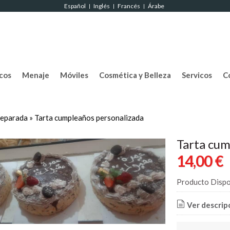
Español
Inglés
Francés
Árabe
|
|
|
cos
Menaje
Móviles
Cosmética y Belleza
Servicos
C
reparada
»
Tarta cumpleaños personalizada
Tarta cum
14,00 €
Producto Dispo
Ver descrip