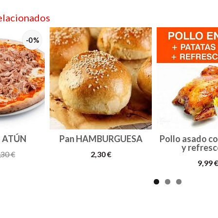
elacionados
-0 %
E ATÚN
Pan HAMBURGUESA
Pollo asado c
y refresco
2,30 €
,30 €
9,99 