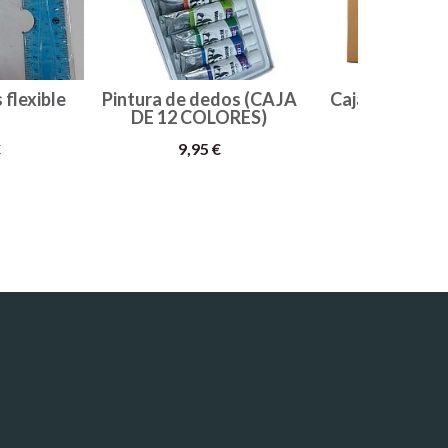
 flexible
Pintura de dedos (CAJA
Caja de bolígr
DE 12 COLORES)
unidade
€
9,95 €
25,00 €