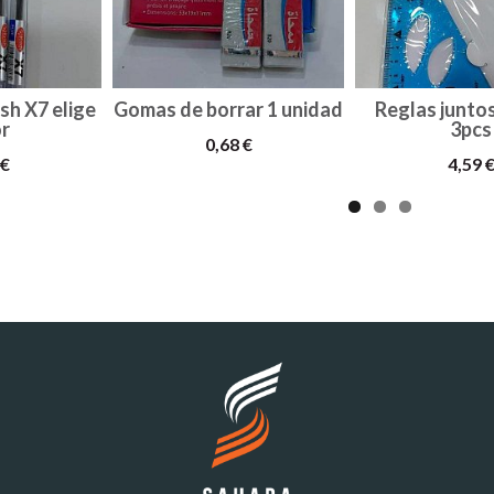
sh X7 elige
Gomas de borrar 1 unidad
Reglas juntos
r
3pcs
0,68 €
 €
4,59 