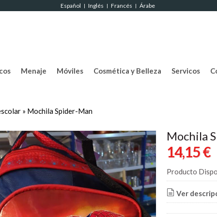
Español
Inglés
Francés
Árabe
|
|
|
cos
Menaje
Móviles
Cosmética y Belleza
Servicos
C
escolar
»
Mochila Spider-Man
Mochila 
14,15 €
Producto Dispo
Ver descrip