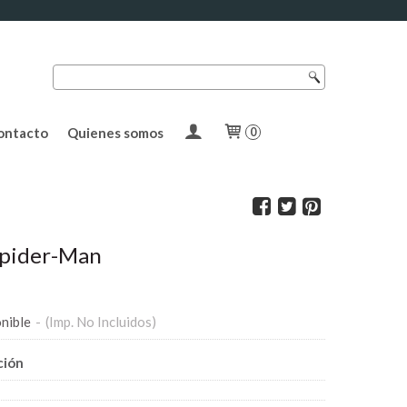
ontacto
Quienes somos
0
Spider-Man
nible
-
(Imp. No Incluidos)
ción