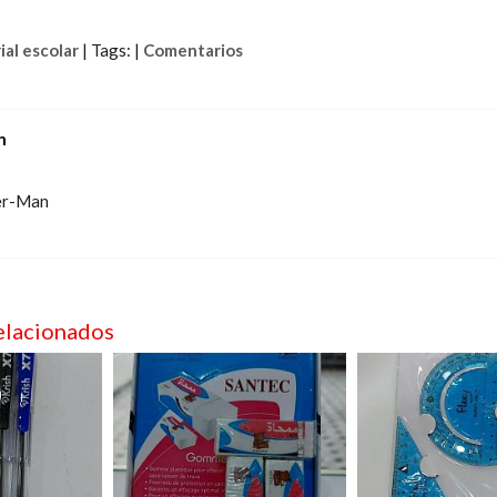
al escolar
|
Tags:
|
Comentarios
n
er-Man
elacionados