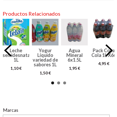
Productos Relacionados
Leche
Yogur
Agua
Pack Coca
semidesnatada
Líquido
Mineral
Cola 1L X6u
1L
variedad de
6x1.5L
4,95 €
sabores 1L
1,10 €
1,95 €
1,50 €
Marcas