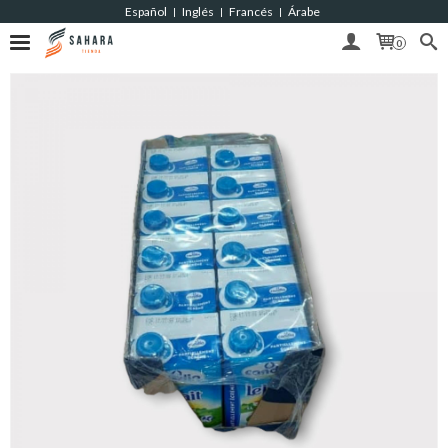
Español
Inglés
Francés
Árabe
|
|
|
0