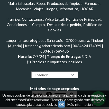
Material escolar
Ropa
Productos de limpieza
Farmacia
Mecánica
Viajes
Juegos
informatica
HOGAR
Ir arriba
Contáctanos
Aviso Legal
Política de Privacidad
Condiciones de Compra
Desistir de un pedido
Políticas de
Cookies
campamentos refugiados Saharauis - 37000 esmara, Tindouf
- (Algeria) | tutienda@saharatienda.com |
0034624174099
|
0034617589405
Horario:
7/7/24 |
Tiempo de Entrega:
3 DIA
(*) Precios sin Impuestos incluidos
Métodos de pago aceptados
Usamos cookies de terceros para mejorar la experiencia de navegación, y
obtener estadísticas anónimas. Si continúa navegando consideramos
que acepta el uso de cookies.
OK
Más información