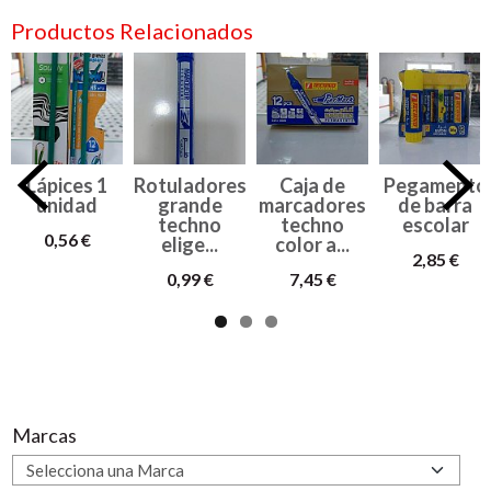
Productos Relacionados
Lápices 1
Rotuladores
Caja de
Pegamento
unidad
grande
marcadores
de barra
techno
techno
escolar
0,56 €
elige...
color a...
2,85 €
0,99 €
7,45 €
Marcas