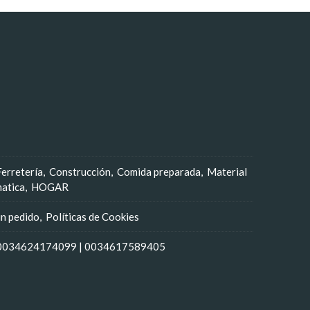
Ferretería
Construcción
Comida preparada
Material
matica
HOGAR
un pedido
Políticas de Cookies
0034624174099
|
0034617589405