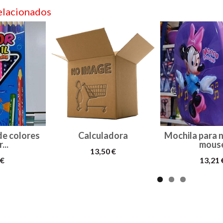
elacionados
de colores
Calculadora
Mochila para 
...
mous
13,50 €
 €
13,21 