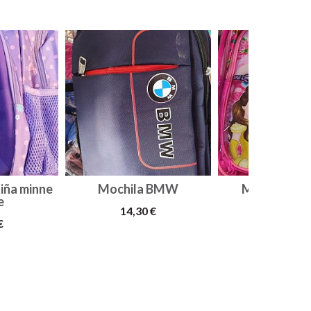
niña minne
Mochila BMW
Mochila par
e
14,30 €
14,30 €
€