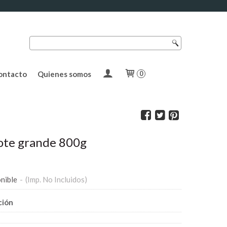
ontacto
Quienes somos
0
ote grande 800g
nible
-
(Imp. No Incluidos)
ción