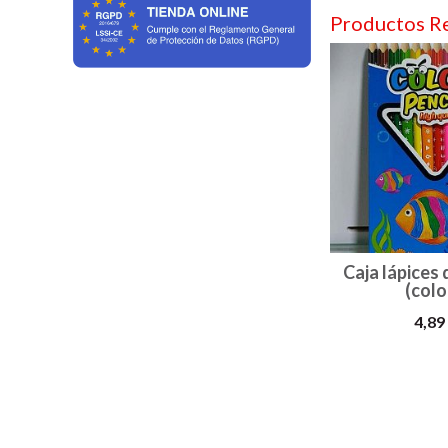
Productos R
Caja lápices 
(color
4,89