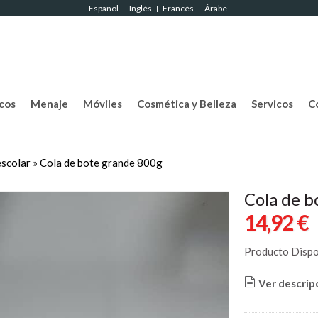
Español
Inglés
Francés
Árabe
|
|
|
cos
Menaje
Móviles
Cosmética y Belleza
Servicos
C
escolar
»
Cola de bote grande 800g
Cola de b
14,92 €
Producto Dispo
Ver descrip