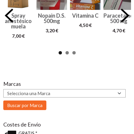
Spray
Nopain D.S.
Vitamina C
Paracetamo
anestésico
500mg
500 mg
4,50 €
muela
3,20 €
4,70 €
7,00 €
Marcas
Costes de Envío
GRATIS *