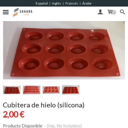
Español
Inglés
Francés
Árabe
|
|
|
0
Cubitera de hielo (silicona)
2,00 €
Producto Disponible
-
(Imp. No Incluidos)