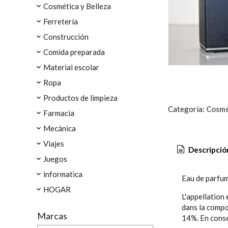
Cosmética y Belleza
Ferretería
Construcción
Comida preparada
Material escolar
Ropa
Productos de limpieza
Categoría:
Cosmé
Farmacia
Mecánica
Viajes
Descripció
Juegos
informatica
Eau de parfum 
HOGAR
L'appellation
dans la compos
Marcas
14%. En consé