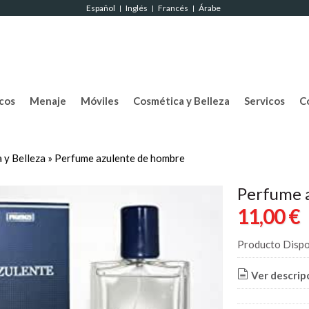
Español
Inglés
Francés
Árabe
|
|
|
cos
Menaje
Móviles
Cosmética y Belleza
Servicos
C
 y Belleza
»
Perfume azulente de hombre
Perfume 
11,00 €
Producto Dispo
Ver descrip