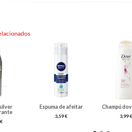
elacionados
ilver
Espuma de afeitar
Champú dov
rante
3,59 €
3,99 
 €