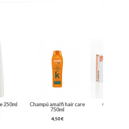
e 250ml
Champú amalfi hair care
Crema vita
750ml
€
1,99 €
4,50 €