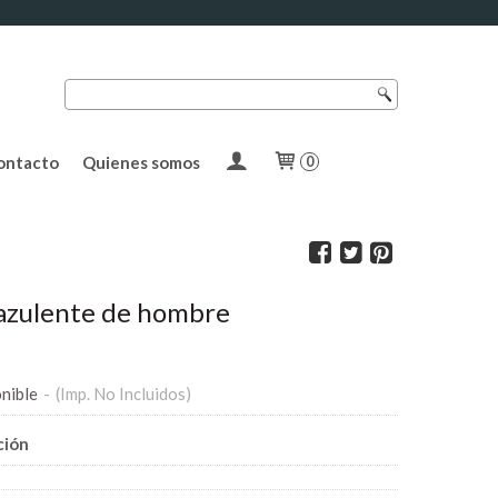
ontacto
Quienes somos
0
azulente de hombre
nible
-
(Imp. No Incluidos)
ción