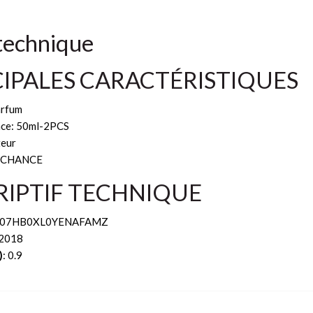
technique
CIPALES CARACTÉRISTIQUES
arfum
ce: 50ml-2PCS
teur
 CHANCE
RIPTIF TECHNIQUE
L507HB0XL0YENAFAMZ
 2018
)
: 0.9