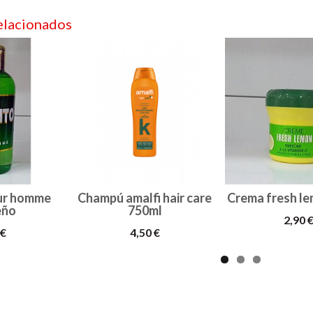
elacionados
ur homme
Champú amalfi hair care
Crema fresh l
eño
750ml
2,90 
 €
4,50 €