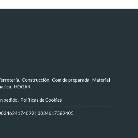
Ferretería
Construcción
Comida preparada
Material
matica
HOGAR
un pedido
Políticas de Cookies
0034624174099
|
0034617589405