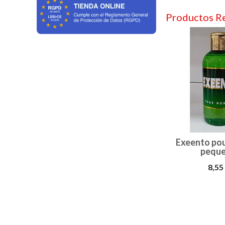
Productos R
Exeento po
pequ
8,55