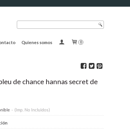
ontacto
Quienes somos
0
leu de chance hannas secret de
nible
-
(Imp. No Incluidos)
ción