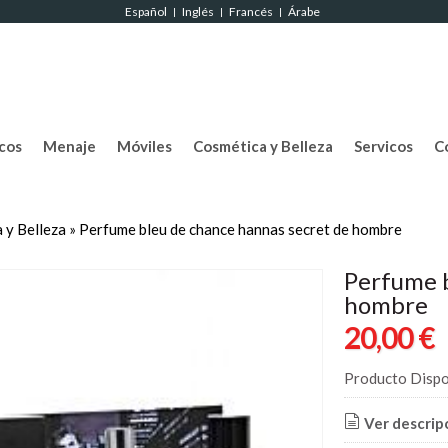
Español
Inglés
Francés
Árabe
|
|
|
cos
Menaje
Móviles
Cosmética y Belleza
Servicos
C
 y Belleza
»
Perfume bleu de chance hannas secret de hombre
Perfume b
hombre
20,00 €
Producto Dispo
Ver descrip