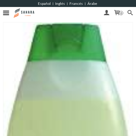
Español
Inglés
Francés
Árabe
|
|
|
0