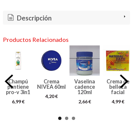
Descripción
Productos Relacionados
Champú
Crema
Vaselina
Crema de
pantiene
NIVEA 60ml
cadence
belleza
pro-v 3in1
120ml
facial
4,20 €
6,99 €
2,66 €
4,99 €