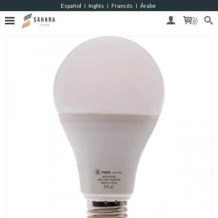
Español
Inglés
Francés
Árabe
|
|
|
0