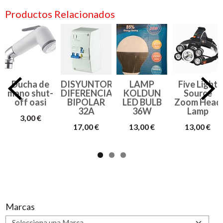
Productos Relacionados
Ducha de
DISYUNTOR
LAMP
Five Light
mano shut-
DIFERENCIAL
KOLDUN
Source
off oasi
BIPOLAR
LED BULB
Zoom Head
32A
36W
Lamp
3,00 €
17,00 €
13,00 €
13,00 €
Marcas