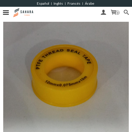
Español
Inglés
Francés
Árabe
|
|
|
0