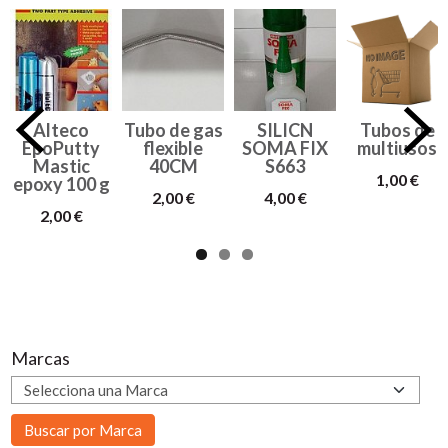
Alteco
Tubo de gas
SILICN
Tubos de
EpoPutty
flexible
SOMA FIX
multiusos
Mastic
40CM
S663
1,00 €
epoxy 100 g
2,00 €
4,00 €
2,00 €
Marcas