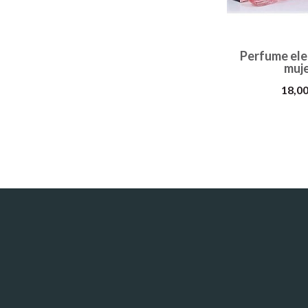
Perfume el
muj
18,00