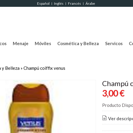
Español
Inglés
Francés
Árabe
|
|
|
cos
Menaje
Móviles
Cosmética y Belleza
Servicos
C
 y Belleza
»
Champú coiffix venus
Champú co
3,00 €
Producto Dispo
Ver descrip