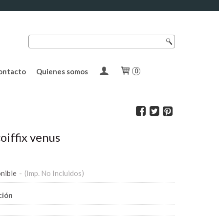
ontacto
Quienes somos
0
iffix venus
nible
-
(Imp. No Incluidos)
ción