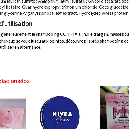
m laureth sulfate ; Ammonium lauryl sulfate ; Glycol distéarate sod
l bétaine, Guar hydroxypropyl trimonium chloride, Coco glucoside, 
er glycérine Arganyl spinosa leaf extract, Hydrolyzed wheat protei
d’utilisation
 généreusement le shampooing COIFFIX à l’huile d’argan, massez du 
cheveux soyeux jusqu’aux pointes, découvrez l’après shampooing dém
utiliser en alternance.
elacionados