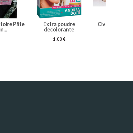
toire Pâte
Extra poudre
Civic nourishi
n...
decolorante
1,00 €
€
1,00 €