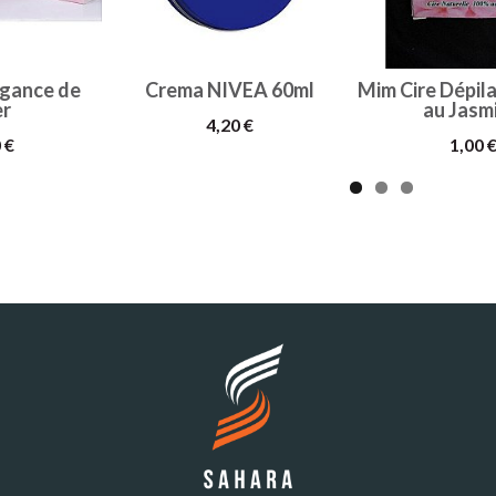
egance de
Crema NIVEA 60ml
Mim Cire Dépila
er
au Jasmi
4,20 €
 €
1,00 