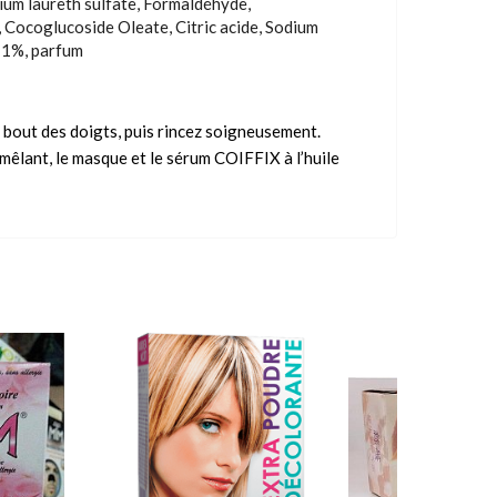
ium laureth sulfate, Formaldéhyde,
Cocoglucoside Oleate, Citric acide, Sodium
n 1%, parfum
bout des doigts, puis rincez soigneusement.
êlant, le masque et le sérum COIFFIX à l’huile