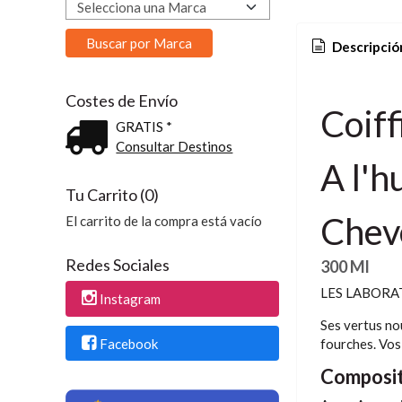
Descripció
Costes de Envío
Coiff
GRATIS *
Consultar Destinos
A l'h
Tu Carrito (0)
Cheve
El carrito de la compra está vacío
Redes Sociales
300 Ml
LES LABORATO
Instagram
Ses vertus no
fourches. Vos
Facebook
Composit