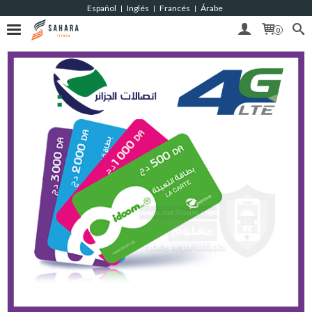
Español
Inglés
Francés
Árabe
|
|
|
0