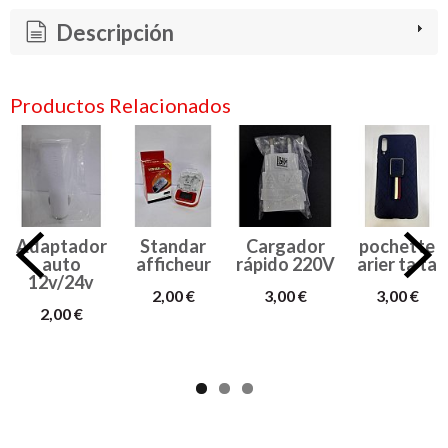
Descripción
Productos Relacionados
Adaptador
Standar
Cargador
pochette
auto
afficheur
rápido 220V
arier ta ta
12v/24v
2,00 €
3,00 €
3,00 €
2,00 €