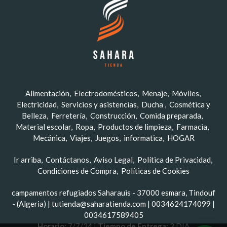
Alimentación
Electrodomésticos
Menaje
Móviles
Electricidad
Servicios y asistencias
Ducha
Cosmética y
Belleza
Ferretería
Construcción
Comida preparada
Material escolar
Ropa
Productos de limpieza
Farmacia
Mecánica
Viajes
Juegos
informatica
HOGAR
Ir arriba
Contáctanos
Aviso Legal
Política de Privacidad
Condiciones de Compra
Políticas de Cookies
campamentos refugiados Saharauis - 37000 esmara, Tindouf
- (Algeria) | tutienda@saharatienda.com |
0034624174099
|
0034617589405
Horario:
7/7/24 |
Tiempo de Entrega:
3 DIA