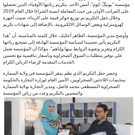
مؤسسة “بوتيگْ-كوم”، أمس الأحد، بتكريم زبائنها الأوفياء، الذين تحصلوا
على المراتب الأولى من حيث المعاملة (نسبة الشراء) خلال العام 2019.
وخلال حفل التكريم تم توزيع جوائز قيمة على الزبناء، ضمت أجهزة
كهرومنزلية وبعض الوسائل الالكترونية، بالإضافة إلى شهادات تكريم
وأوضح مدير المؤسسة، الطاهر أعكيك، خلال كلمته بالمناسبة، أن “هذا
التكريم يأتي تجسيدا لسياسة المؤسسة الهادفة إلى تشجيع زبائنها
الكرام وتعزيز وتقوية الروابط بينها وإياهم”، مؤكدًا أن المؤسسة تعمل
على توفير متطلبات السوق الصحراوية وبأسعار تنافسية مع تحسين
الخدمات المقدمة لإرضاء الزبائن الكرام.
وحضر حفل التكريم الذي نظم بمقر المؤسسة في ولاية السمارة
بمخيمات اللاجئين الصحراويين، الأمين العام لوزارة التجارة بالحكومة
الصحراوية المصطفى محمد فاضل، ومدير التجارة بولاية السمارة
والمعنيين بالتكريم وعدد من زبائن المؤسسة.