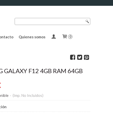
ontacto
Quienes somos
0
 GALAXY F12 4GB RAM 64GB
€
nible
-
(Imp. No Incluidos)
ción