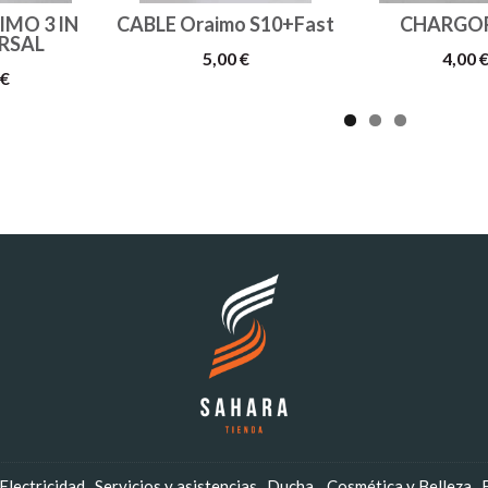
IMO 3 IN
CABLE Oraimo S10+Fast
CHARGOR 
RSAL
5,00 €
4,00 
 €
Electricidad
Servicios y asistencias
Ducha
Cosmética y Belleza