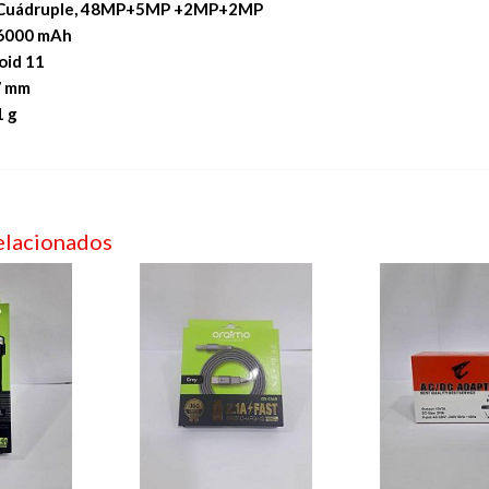
 Cuádruple, 48MP+5MP +2MP+2MP
 6000 mAh
oid 11
.7 mm
1 g
elacionados