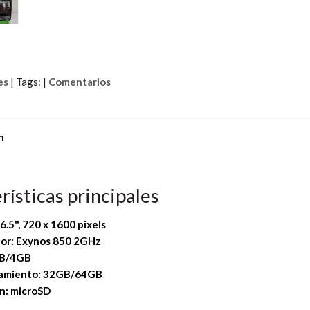
es
|
Tags:
|
Comentarios
n
rísticas principales
 6.5", 720 x 1600 pixels
or: Exynos 850 2GHz
B/4GB
amiento: 32GB/64GB
n: microSD