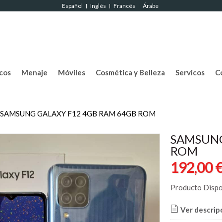
Español
Inglés
Francés
Árabe
|
|
|
cos
Menaje
Móviles
Cosmética y Belleza
Servicos
C
SAMSUNG GALAXY F12 4GB RAM 64GB ROM
SAMSUNG
ROM
192,00 
Producto Dispo
Ver descrip