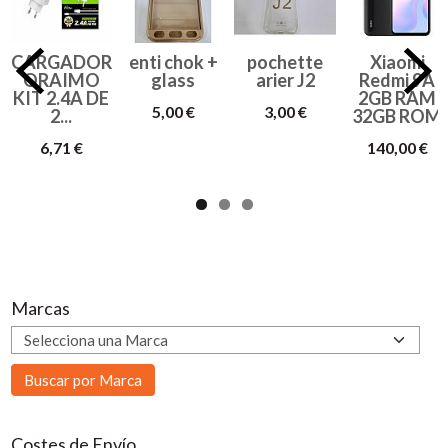
CARGADOR
enti chok +
pochette
Xiaomi
ORAIMO
glass
arier J2
Redmi 9A
KIT 2.4A DE
2GB RAM
5,00 €
3,00 €
2...
32GB ROM
6,71 €
140,00 €
Marcas
Costes de Envío