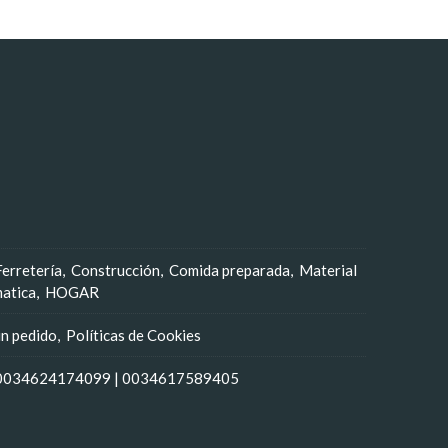
Ferretería
Construcción
Comida preparada
Material
matica
HOGAR
un pedido
Políticas de Cookies
0034624174099
|
0034617589405