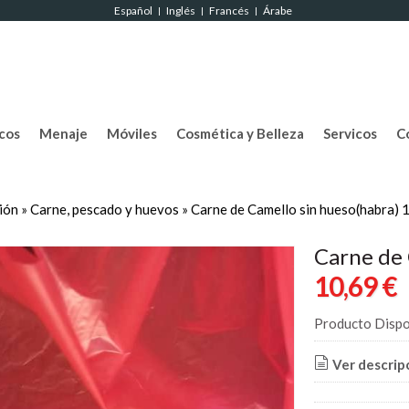
Español
Inglés
Francés
Árabe
|
|
|
cos
Menaje
Móviles
Cosmética y Belleza
Servicos
C
ión
»
Carne, pescado y huevos
»
Carne de Camello sin hueso(habra)
Carne de 
10,69 €
Producto Dispo
Ver descrip