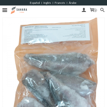
Español
Inglés
Francés
Árabe
|
|
|
0