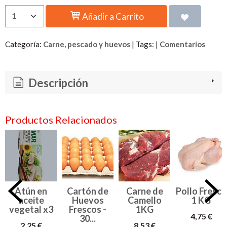
Añadir a Carrito
Categoría:
Carne, pescado y huevos
|
Tags:
|
Comentarios
Descripción
Productos Relacionados
Atún en
Cartón de
Carne de
Pollo Fresco
aceite
Huevos
Camello
1 KG
vegetal x3
Frescos -
1KG
4,75 €
30...
2,25 €
8,53 €