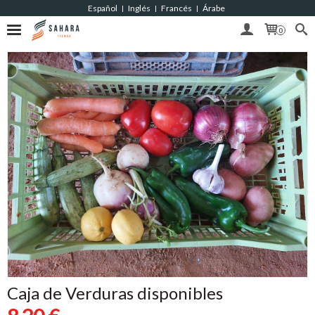
Español
Inglés
Francés
Árabe
|
|
|
0
Caja de Verduras disponibles