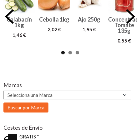
Calabacín
Cebolla 1kg
Ajo 250g
Concentrad
1kg
Tomate
2,02 €
1,95 €
135g
1,46 €
0,55 €
Marcas
Costes de Envío
GRATIS *