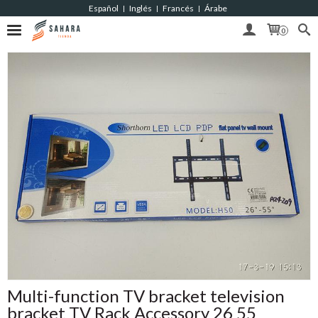
Español
Inglés
Francés
Árabe
|
|
|
0
Multi-function TV bracket television
bracket TV Rack Accessory 26 55