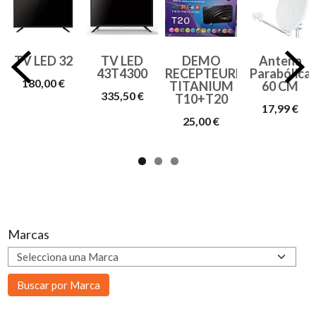
TV LED 32
TV LED
DEMO
Antena
43T4300
RECEPTEURE
Parabólica
180,00 €
TITANIUM
60 CM
335,50 €
T10+T20
17,99 €
25,00 €
Marcas