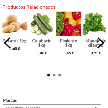
Productos Relacionados
Patatas 1kg
Calabacín
Pimiento
Manojo de
1kg
1kg
cilantro
1,65 €
1,46 €
1,65 €
0,91 €
Marcas