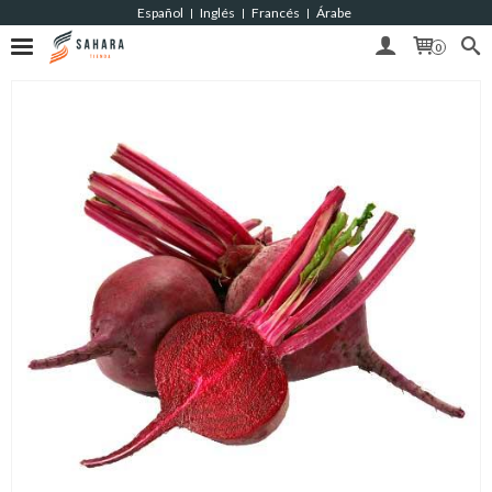
Español
Inglés
Francés
Árabe
|
|
|
0