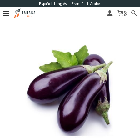
Español
Inglés
Francés
Árabe
|
|
|
0