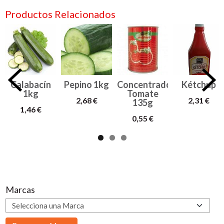
Productos Relacionados
Calabacín
Pepino 1kg
Concentrado
Kétchup
1kg
Tomate
2,68 €
2,31 €
135g
1,46 €
0,55 €
Marcas