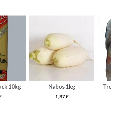
ack 10kg
Nabos 1kg
Trozos y Tras
Pollo...
€
1,87 €
3,95 €