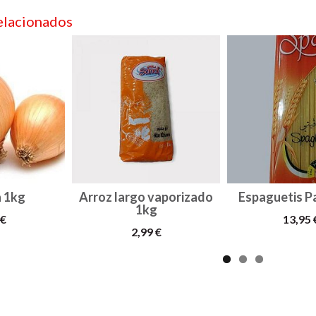
elacionados
a 1kg
Arroz largo vaporizado
Espaguetis P
1kg
 €
13,95 
2,99 €