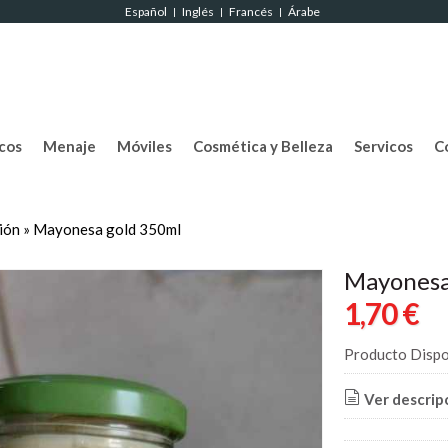
Español
Inglés
Francés
Árabe
|
|
|
cos
Menaje
Móviles
Cosmética y Belleza
Servicos
C
ión
»
Mayonesa gold 350ml
Mayonesa
1,70 €
Producto Dispo
Ver descrip