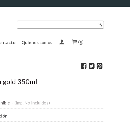
ontacto
Quienes somos
0
 gold 350ml
nible
-
(Imp. No Incluidos)
ción