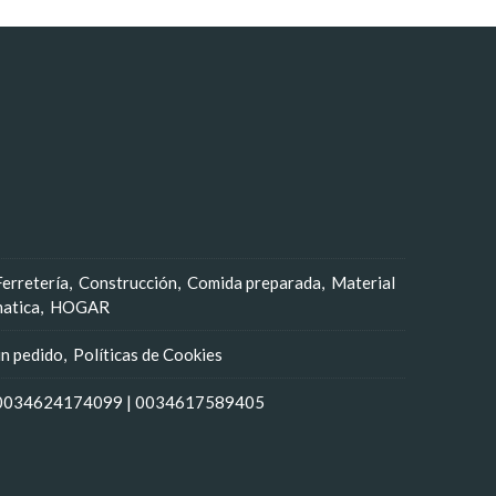
Ferretería
Construcción
Comida preparada
Material
matica
HOGAR
un pedido
Políticas de Cookies
0034624174099
|
0034617589405